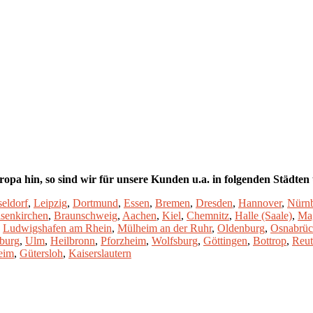
opa hin, so sind wir für unsere Kunden u.a. in folgenden Städten
eldorf
,
Leipzig
,
Dortmund
,
Essen
,
Bremen
,
Dresden
,
Hannover
,
Nürn
senkirchen
,
Braunschweig
,
Aachen
,
Kiel
,
Chemnitz
,
Halle (Saale)
,
Ma
,
Ludwigshafen am Rhein
,
Mülheim an der Ruhr
,
Oldenburg
,
Osnabrü
burg
,
Ulm
,
Heilbronn
,
Pforzheim
,
Wolfsburg
,
Göttingen
,
Bottrop
,
Reut
eim
,
Gütersloh
,
Kaiserslautern