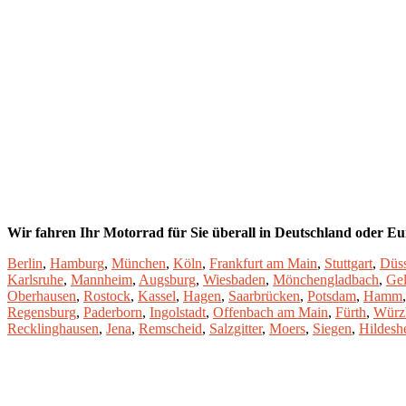
Wir fahren Ihr Motorrad für Sie überall in Deutschland oder Eur
Berlin
,
Hamburg
,
München
,
Köln
,
Frankfurt am Main
,
Stuttgart
,
Düss
Karlsruhe
,
Mannheim
,
Augsburg
,
Wiesbaden
,
Mönchengladbach
,
Gel
Oberhausen
,
Rostock
,
Kassel
,
Hagen
,
Saarbrücken
,
Potsdam
,
Hamm
Regensburg
,
Paderborn
,
Ingolstadt
,
Offenbach am Main
,
Fürth
,
Würz
Recklinghausen
,
Jena
,
Remscheid
,
Salzgitter
,
Moers
,
Siegen
,
Hildesh