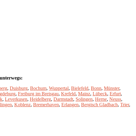
 unterwegs:
berg
,
Duisburg
,
Bochum
,
Wuppertal
,
Bielefeld
,
Bonn
,
Münster
,
gdeburg
,
Freiburg im Breisgau
,
Krefeld
,
Mainz
,
Lübeck
,
Erfurt
,
ck
,
Leverkusen
,
Heidelberg
,
Darmstadt
,
Solingen
,
Herne
,
Neuss
,
lingen
,
Koblenz
,
Bremerhaven
,
Erlangen
,
Bergisch Gladbach
,
Trier
,