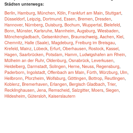
Städten unterwegs:
Berlin
,
Hamburg
,
München
,
Köln
,
Frankfurt am Main
,
Stuttgart
,
Düsseldorf
,
Leipzig
,
Dortmund
,
Essen
,
Bremen
,
Dresden
,
Hannover
,
Nürnberg
,
Duisburg
,
Bochum
,
Wuppertal
,
Bielefeld
,
Bonn
,
Münster
,
Karlsruhe
,
Mannheim
,
Augsburg
,
Wiesbaden
,
Mönchengladbach
,
Gelsenkirchen
,
Braunschweig
,
Aachen
,
Kiel
,
Chemnitz
,
Halle (Saale)
,
Magdeburg
,
Freiburg im Breisgau
,
Krefeld
,
Mainz
,
Lübeck
,
Erfurt
,
Oberhausen
,
Rostock
,
Kassel
,
Hagen
,
Saarbrücken
,
Potsdam
,
Hamm
,
Ludwigshafen am Rhein
,
Mülheim an der Ruhr
,
Oldenburg
,
Osnabrück
,
Leverkusen
,
Heidelberg
,
Darmstadt
,
Solingen
,
Herne
,
Neuss
,
Regensburg
,
Paderborn
,
Ingolstadt
,
Offenbach am Main
,
Fürth
,
Würzburg
,
Ulm
,
Heilbronn
,
Pforzheim
,
Wolfsburg
,
Göttingen
,
Bottrop
,
Reutlingen
,
Koblenz
,
Bremerhaven
,
Erlangen
,
Bergisch Gladbach
,
Trier
,
Recklinghausen
,
Jena
,
Remscheid
,
Salzgitter
,
Moers
,
Siegen
,
Hildesheim
,
Gütersloh
,
Kaiserslautern