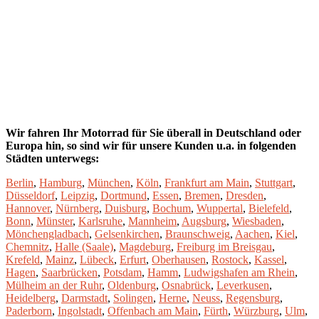
Wir fahren Ihr Motorrad für Sie überall in Deutschland oder
Europa hin, so sind wir für unsere Kunden u.a. in folgenden
Städten unterwegs:
Berlin
,
Hamburg
,
München
,
Köln
,
Frankfurt am Main
,
Stuttgart
,
Düsseldorf
,
Leipzig
,
Dortmund
,
Essen
,
Bremen
,
Dresden
,
Hannover
,
Nürnberg
,
Duisburg
,
Bochum
,
Wuppertal
,
Bielefeld
,
Bonn
,
Münster
,
Karlsruhe
,
Mannheim
,
Augsburg
,
Wiesbaden
,
Mönchengladbach
,
Gelsenkirchen
,
Braunschweig
,
Aachen
,
Kiel
,
Chemnitz
,
Halle (Saale)
,
Magdeburg
,
Freiburg im Breisgau
,
Krefeld
,
Mainz
,
Lübeck
,
Erfurt
,
Oberhausen
,
Rostock
,
Kassel
,
Hagen
,
Saarbrücken
,
Potsdam
,
Hamm
,
Ludwigshafen am Rhein
,
Mülheim an der Ruhr
,
Oldenburg
,
Osnabrück
,
Leverkusen
,
Heidelberg
,
Darmstadt
,
Solingen
,
Herne
,
Neuss
,
Regensburg
,
Paderborn
,
Ingolstadt
,
Offenbach am Main
,
Fürth
,
Würzburg
,
Ulm
,