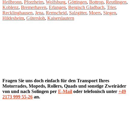
Heilbronn
,
Pforzheim
,
Wolfsburg
,
Göttingen
,
Bottrop
,
Reutlingen
,
Koblenz
,
Bremerhaven
,
Erlangen
,
Bergisch Gladbach
,
Trier
,
Recklinghausen
,
Jena
,
Remscheid
,
Salzgitter
,
Moers
,
Siegen
,
Hildesheim
,
Gütersloh
,
Kaiserslautern
Fragen Sie uns doch einfach für den Transport Ihres
Motorrades, Mopeds, Rollers, Quads und sonstige Zweiräder
von und nach Solingen
per
E-Mail
oder telefonisch unter
+49
2173 999 55-26
an.