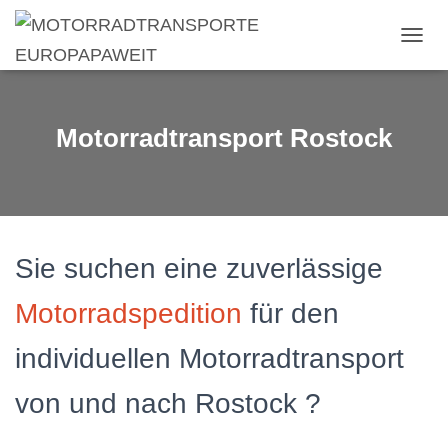
N
A
V
I
G
Motorradtransport Rostock
A
T
I
O
N
U
M
Sie suchen eine zuverlässige
S
C
Motorradspedition
für den
H
A
individuellen Motorradtransport
L
T
E
von und nach Rostock ?
N