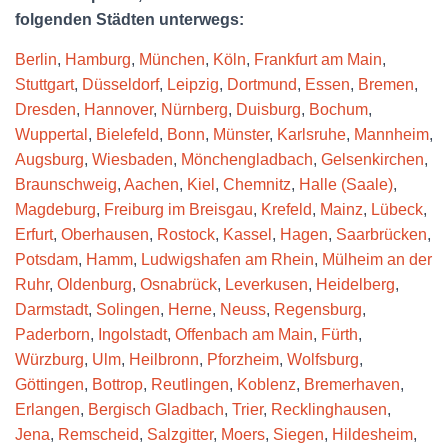
folgenden Städten unterwegs:
Berlin
,
Hamburg
,
München
,
Köln
,
Frankfurt am Main
,
Stuttgart
,
Düsseldorf
,
Leipzig
,
Dortmund
,
Essen
,
Bremen
,
Dresden
,
Hannover
,
Nürnberg
,
Duisburg
,
Bochum
,
Wuppertal
,
Bielefeld
,
Bonn
,
Münster
,
Karlsruhe
,
Mannheim
,
Augsburg
,
Wiesbaden
,
Mönchengladbach
,
Gelsenkirchen
,
Braunschweig
,
Aachen
,
Kiel
,
Chemnitz
,
Halle (Saale)
,
Magdeburg
,
Freiburg im Breisgau
,
Krefeld
,
Mainz
,
Lübeck
,
Erfurt
,
Oberhausen
,
Rostock
,
Kassel
,
Hagen
,
Saarbrücken
,
Potsdam
,
Hamm
,
Ludwigshafen am Rhein
,
Mülheim an der
Ruhr
,
Oldenburg
,
Osnabrück
,
Leverkusen
,
Heidelberg
,
Darmstadt
,
Solingen
,
Herne
,
Neuss
,
Regensburg
,
Paderborn
,
Ingolstadt
,
Offenbach am Main
,
Fürth
,
Würzburg
,
Ulm
,
Heilbronn
,
Pforzheim
,
Wolfsburg
,
Göttingen
,
Bottrop
,
Reutlingen
,
Koblenz
,
Bremerhaven
,
Erlangen
,
Bergisch Gladbach
,
Trier
,
Recklinghausen
,
Jena
,
Remscheid
,
Salzgitter
,
Moers
,
Siegen
,
Hildesheim
,